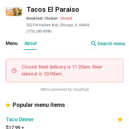
Tacos El Paraiso
Breakfast, Chicken
·
Closed
3225 N Harlem Ave, Chicago, IL 60634
(773) 283-8780
search
Menu
About
Search menu
Closed. Next delivery is 11:20am. Next
takeout is 10:00am.
Menu powered by Grubhub
Popular menu items
Taco Dinner
$17.99
+